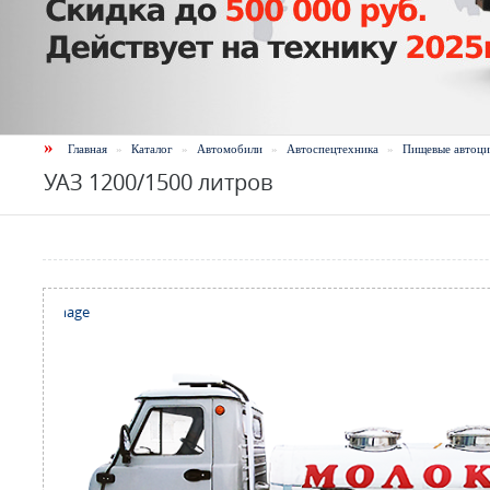
»
Главная
»
Каталог
»
Автомобили
»
Автоспецтехника
»
Пищевые автоци
УАЗ 1200/1500 литров
 the full image