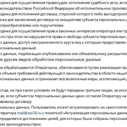
дима для осуществления правосудия, исполнения судебного акта, акта
аконодательством Российской Федерации об исполнительном производ
одима для исполнения договора, стороной которого либо выгодоприо
акже для заключения договора по инициативе субъекта персональных 
доприобретателем или поручителем.
одима для осуществления прав и законных интересов оператора или тр
что при этом не нарушаются права и свободы субъекта персональных 
ых данных, доступ неограниченного круга лиц к которым предоставле
рсональные данные).
ых данных, подлежащих опубликованию или обязательному раскрытию 
и и других видов обработки персональных данных
ые обрабатываются Оператором, обеспечивается путем реализации пр
м объеме требований действующего законодательства в области защи
персональных данных и принимает все возможные меры, исключающие
огда, ни при каких условиях не будут переданы третьим лицам, за ис
ае, если субъектом персональных данных дано согласие Оператору на
авовому договору.
сональных данных, Пользователь может актуализировать их самостоят
Оператора
mail@asc54.ru
с пометкой «Актуализация персональных данны
определяется достижением целей, для которых были собраны персонал
им законодательством.