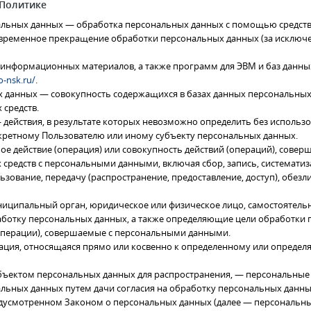
 Политике
нальных данных — обработка персональных данных с помощью средств
 временное прекращение обработки персональных данных (за исключе
и информационных материалов, а также программ для ЭВМ и баз данны
o-nsk.ru/
.
х данных — совокупность содержащихся в базах данных персональны
средств.
 действия, в результате которых невозможно определить без исполь
ретному Пользователю или иному субъекту персональных данных.
ое действие (операция) или совокупность действий (операций), совер
 средств с персональными данными, включая сбор, запись, систематиз
ьзование, передачу (распространение, предоставление, доступ), обезл
униципальный орган, юридическое или физическое лицо, самостоятель
отку персональных данных, а также определяющие цели обработки п
(операции), совершаемые с персональными данными.
ация, относящаяся прямо или косвенно к определенному или определ
бъектом персональных данных для распространения, — персональные 
альных данных путем дачи согласия на обработку персональных данн
редусмотренном Законом о персональных данных (далее — персональн