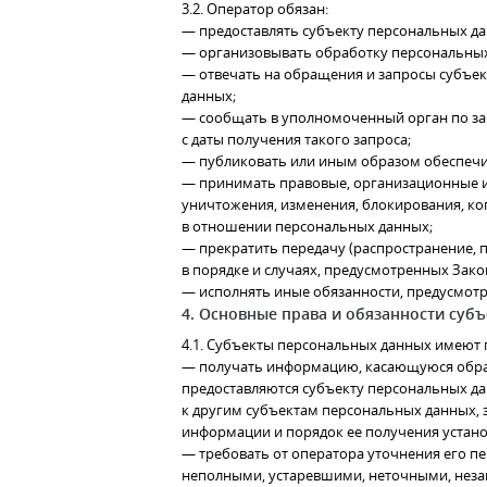
3.2. Оператор обязан:
— предоставлять субъекту персональных д
— организовывать обработку персональных
— отвечать на обращения и запросы субъек
данных;
— сообщать в уполномоченный орган по за
с даты получения такого запроса;
— публиковать или иным образом обеспечи
— принимать правовые, организационные и
уничтожения, изменения, блокирования, ко
в отношении персональных данных;
— прекратить передачу (распространение, 
в порядке и случаях, предусмотренных Зак
— исполнять иные обязанности, предусмот
4. Основные права и обязанности суб
4.1. Субъекты персональных данных имеют 
— получать информацию, касающуюся обраб
предоставляются субъекту персональных да
к другим субъектам персональных данных, 
информации и порядок ее получения устан
— требовать от оператора уточнения его п
неполными, устаревшими, неточными, неза