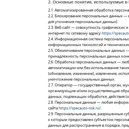
2. Основные понятия, используемые в
2.1. Автоматизированная обработка персо
2.2. Блокирование персональных данных —
для уточнения персональных данных).
2.3. Веб-сайт — совокупность графических 
интернет по сетевому адресу
https://specaut
2.4. Информационная система персональны
информационных технологий и технических 
2.5. Обезличивание персональных данных —
принадлежность персональных данных конк
2.6. Обработка персональных данных — люб
автоматизации или без использования таких
(обновление, изменение), извлечение, испол
уничтожение персональных данных.
2.7. Оператор — государственный орган, м
организующие и/или осуществляющие обраб
данных, подлежащих обработке, действия 
2.8. Персональные данные — любая информ
сайта
https://specauto-nsk.ru/
.
2.9. Персональные данные, разрешенные су
к которым предоставлен субъектом персон
данных для распространения в порядке, п