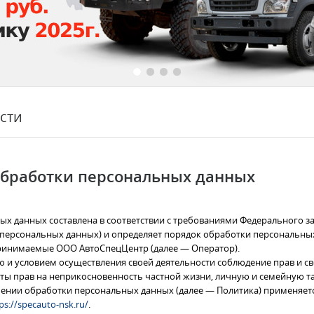
сти
обработки персональных данных
 данных составлена в соответствии с требованиями Федерального зако
 персональных данных) и определяет порядок обработки персональн
ринимаемые ООО АвтоСпецЦентр (далее — Оператор).
ю и условием осуществления своей деятельности соблюдение прав и с
иты прав на неприкосновенность частной жизни, личную и семейную та
шении обработки персональных данных (далее — Политика) применяет
ps://specauto-nsk.ru/
.