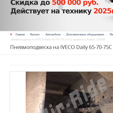
»
Главная
»
Каталог
»
Автомобили
»
Дополнительное оборудование
»
Пн
Пневмоподвеска на IVECO Daily 65-70-75С (11-), задняя ось Artikul: 132050
Пневмоподвеска на IVECO Daily 65-70-75С (1