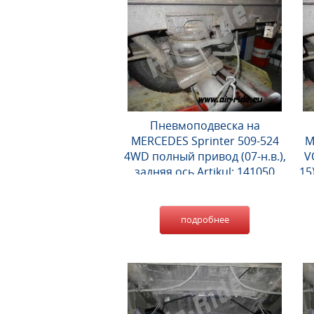
Пневмоподвеска на
MERCEDES Sprinter 509-524
M
4WD полный привод (07-н.в.),
V
задняя ось Artikul: 141050
15
подробнее