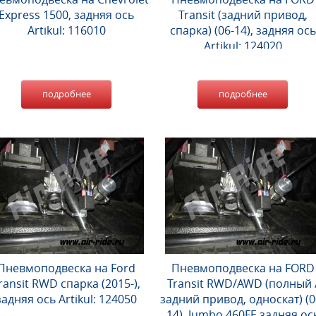
Express 1500, задняя ось
Transit (задний привод,
Artikul: 116010
спарка) (06-14), задняя ось
Artikul: 124020
подробнее
подробнее
Пневмоподвеска на Ford
Пневмоподвеска на FORD
ransit RWD спарка (2015-),
Transit RWD/AWD (полный 
задняя ось Artikul: 124050
задний привод, односкат) (0
14), Jumbo 460FE задняя ос