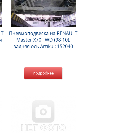
LT
Пневмоподвеска на RENAULT
я
Master X70 FWD (98-10),
задняя ось Artikul: 152040
подробнее