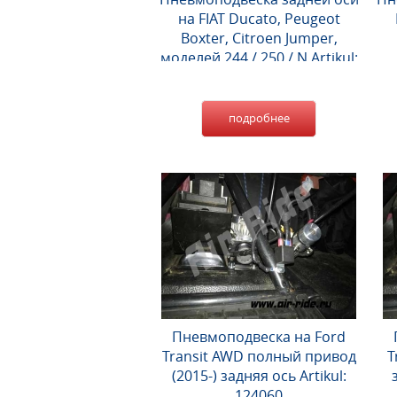
на FIAT Ducato, Peugeot
Boxter, Citroen Jumper,
моделей 244 / 250 / N Artikul:
123010
подробнее
Пневмоподвеска на Ford
Transit AWD полный привод
T
(2015-) задняя ось Artikul:
124060