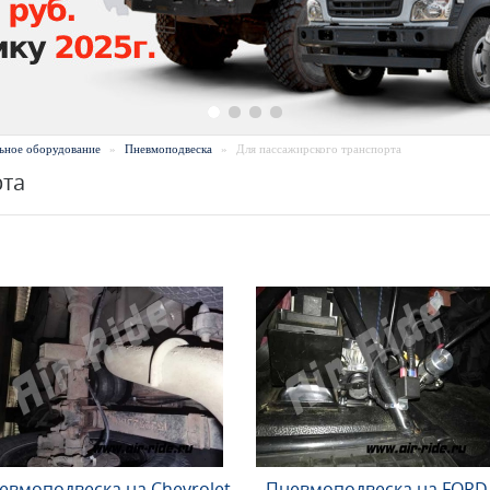
ьное оборудование
»
Пневмоподвеска
»
Для пассажирского транспорта
рта
евмоподвеска на Chevrolet
Пневмоподвеска на FORD