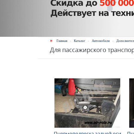
»
Главная
»
Каталог
»
Автомобили
»
Дополнител
Для пассажирского транспо
Пневмоподвеска задней оси
Пн