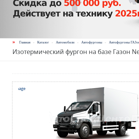
»
Главная
»
Каталог
»
Автомобили
»
Автофургоны
»
Автофургоны ГАЗо
Изотермический фургон на базе Газон Ne
 the full image