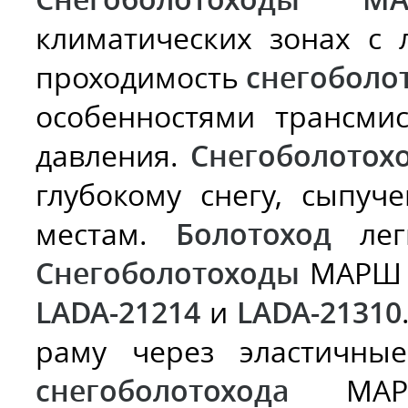
климатических зонах с
проходимость
снегоболо
особенностями трансми
давления.
Снегоболотох
глубокому снегу, сыпуч
местам.
Болотоход
легк
Снегоболотоходы
МАРШ и
LADA-21214
и
LADA-21310
раму через эластичные
снегоболотохода
МАРШ 