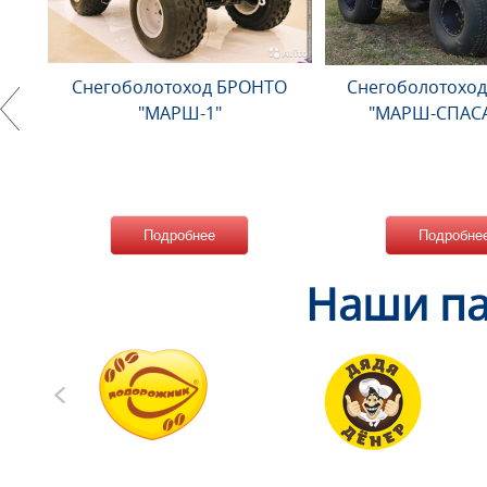
Снегоболотоход БРОНТО
Снегоболотохо
"МАРШ-1"
"МАРШ-СПАСА
Подробнее
Подробне
Наши па