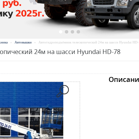
хника
»
Автовышки
»
Автогидроподъёмник телескопический 24м на шасси Hyundai HD
опический 24м на шасси Hyundai HD-78
Описани