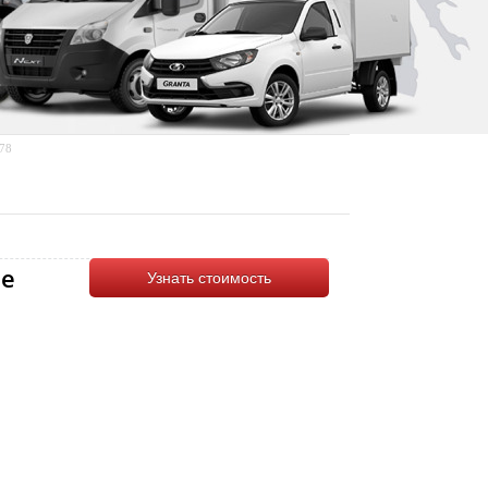
-78
е
Узнать стоимость