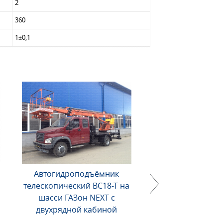
2
360
1±0,1
Автогидроподъёмник
Автогидроподъё
телескопический ВС18-Т на
18Т-01 телескопиче
шасси ГАЗон NEXT с
NEXT
двухрядной кабиной