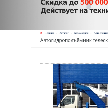
»
Главная
»
Каталог
»
Автомобили
»
Автоспецте
Автогидроподъёмник телеск