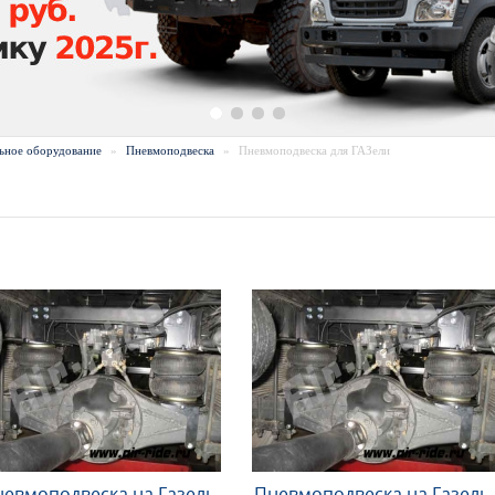
ьное оборудование
»
Пневмоподвеска
»
Пневмоподвеска для ГАЗели
евмоподвеска на Газель,
Пневмоподвеска на Газель,